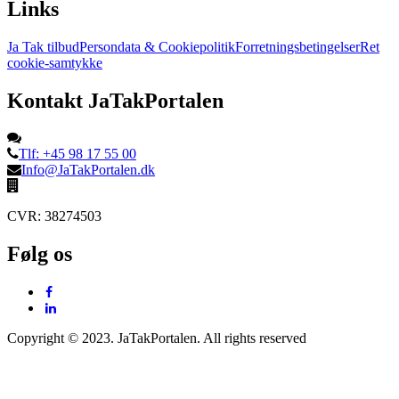
Links
Ja Tak tilbud
Persondata & Cookiepolitik
Forretningsbetingelser
Ret
cookie-samtykke
Kontakt JaTakPortalen
Tlf: +45 98 17 55 00
Info@JaTakPortalen.dk
CVR: 38274503
Følg os
Copyright © 2023. JaTakPortalen. All rights reserved