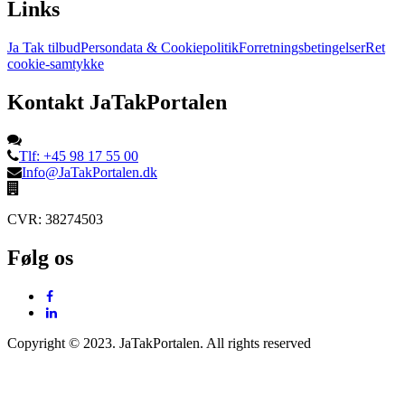
Links
Ja Tak tilbud
Persondata & Cookiepolitik
Forretningsbetingelser
Ret
cookie-samtykke
Kontakt JaTakPortalen
Tlf: +45 98 17 55 00
Info@JaTakPortalen.dk
CVR: 38274503
Følg os
Copyright © 2023. JaTakPortalen. All rights reserved