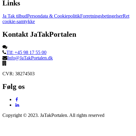
Links
Ja Tak tilbud
Persondata & Cookiepolitik
Forretningsbetingelser
Ret
cookie-samtykke
Kontakt JaTakPortalen
Tlf: +45 98 17 55 00
Info@JaTakPortalen.dk
CVR: 38274503
Følg os
Copyright © 2023. JaTakPortalen. All rights reserved