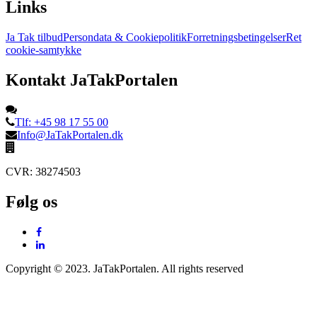
Links
Ja Tak tilbud
Persondata & Cookiepolitik
Forretningsbetingelser
Ret
cookie-samtykke
Kontakt JaTakPortalen
Tlf: +45 98 17 55 00
Info@JaTakPortalen.dk
CVR: 38274503
Følg os
Copyright © 2023. JaTakPortalen. All rights reserved