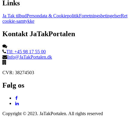
Links
Ja Tak tilbud
Persondata & Cookiepolitik
Forretningsbetingelser
Ret
cookie-samtykke
Kontakt JaTakPortalen
Tlf: +45 98 17 55 00
Info@JaTakPortalen.dk
CVR: 38274503
Følg os
Copyright © 2023. JaTakPortalen. All rights reserved