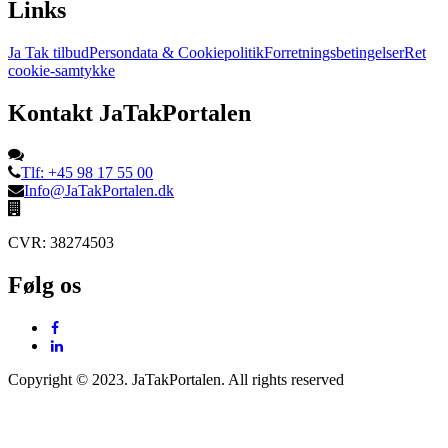
Links
Ja Tak tilbud
Persondata & Cookiepolitik
Forretningsbetingelser
Ret
cookie-samtykke
Kontakt JaTakPortalen
Tlf: +45 98 17 55 00
Info@JaTakPortalen.dk
CVR: 38274503
Følg os
Copyright © 2023. JaTakPortalen. All rights reserved