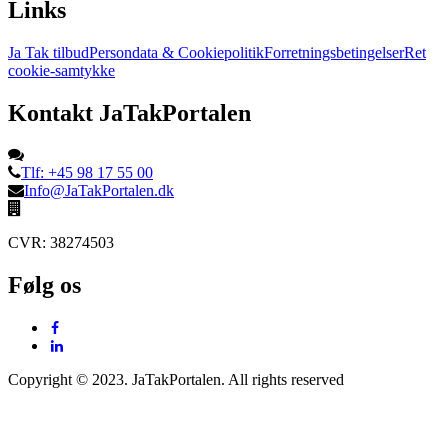
Links
Ja Tak tilbud
Persondata & Cookiepolitik
Forretningsbetingelser
Ret
cookie-samtykke
Kontakt JaTakPortalen
Tlf: +45 98 17 55 00
Info@JaTakPortalen.dk
CVR: 38274503
Følg os
Copyright © 2023. JaTakPortalen. All rights reserved