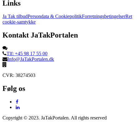
Links
Ja Tak tilbud
Persondata & Cookiepolitik
Forretningsbetingelser
Ret
cookie-samtykke
Kontakt JaTakPortalen
Tlf: +45 98 17 55 00
Info@JaTakPortalen.dk
CVR: 38274503
Følg os
Copyright © 2023. JaTakPortalen. All rights reserved