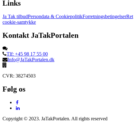
Links
Ja Tak tilbud
Persondata & Cookiepolitik
Forretningsbetingelser
Ret
cookie-samtykke
Kontakt JaTakPortalen
Tlf: +45 98 17 55 00
Info@JaTakPortalen.dk
CVR: 38274503
Følg os
Copyright © 2023. JaTakPortalen. All rights reserved