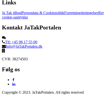
Links
Ja Tak tilbud
Persondata & Cookiepolitik
Forretningsbetingelser
Ret
cookie-samtykke
Kontakt JaTakPortalen
Tlf: +45 98 17 55 00
Info@JaTakPortalen.dk
CVR: 38274503
Følg os
Copyright © 2023. JaTakPortalen. All rights reserved