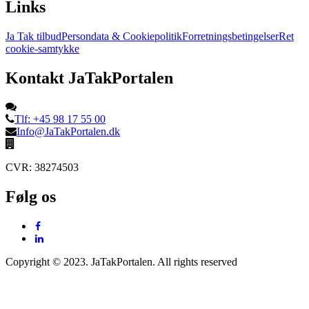
Links
Ja Tak tilbud
Persondata & Cookiepolitik
Forretningsbetingelser
Ret
cookie-samtykke
Kontakt JaTakPortalen
Tlf: +45 98 17 55 00
Info@JaTakPortalen.dk
CVR: 38274503
Følg os
Copyright © 2023. JaTakPortalen. All rights reserved