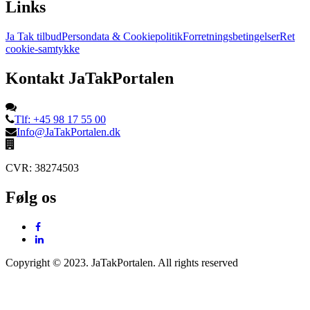
Links
Ja Tak tilbud
Persondata & Cookiepolitik
Forretningsbetingelser
Ret
cookie-samtykke
Kontakt JaTakPortalen
Tlf: +45 98 17 55 00
Info@JaTakPortalen.dk
CVR: 38274503
Følg os
Copyright © 2023. JaTakPortalen. All rights reserved