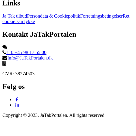
Links
Ja Tak tilbud
Persondata & Cookiepolitik
Forretningsbetingelser
Ret
cookie-samtykke
Kontakt JaTakPortalen
Tlf: +45 98 17 55 00
Info@JaTakPortalen.dk
CVR: 38274503
Følg os
Copyright © 2023. JaTakPortalen. All rights reserved