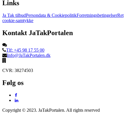
Links
Ja Tak tilbud
Persondata & Cookiepolitik
Forretningsbetingelser
Ret
cookie-samtykke
Kontakt JaTakPortalen
Tlf: +45 98 17 55 00
Info@JaTakPortalen.dk
CVR: 38274503
Følg os
Copyright © 2023. JaTakPortalen. All rights reserved