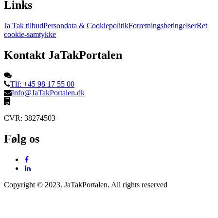
Links
Ja Tak tilbud
Persondata & Cookiepolitik
Forretningsbetingelser
Ret
cookie-samtykke
Kontakt JaTakPortalen
Tlf: +45 98 17 55 00
Info@JaTakPortalen.dk
CVR: 38274503
Følg os
Copyright © 2023. JaTakPortalen. All rights reserved