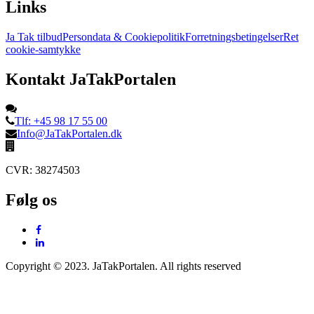
Links
Ja Tak tilbud
Persondata & Cookiepolitik
Forretningsbetingelser
Ret
cookie-samtykke
Kontakt JaTakPortalen
Tlf: +45 98 17 55 00
Info@JaTakPortalen.dk
CVR: 38274503
Følg os
Copyright © 2023. JaTakPortalen. All rights reserved