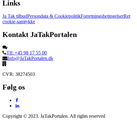
Links
Ja Tak tilbud
Persondata & Cookiepolitik
Forretningsbetingelser
Ret
cookie-samtykke
Kontakt JaTakPortalen
Tlf: +45 98 17 55 00
Info@JaTakPortalen.dk
CVR: 38274503
Følg os
Copyright © 2023. JaTakPortalen. All rights reserved