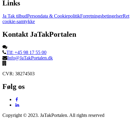
Links
Ja Tak tilbud
Persondata & Cookiepolitik
Forretningsbetingelser
Ret
cookie-samtykke
Kontakt JaTakPortalen
Tlf: +45 98 17 55 00
Info@JaTakPortalen.dk
CVR: 38274503
Følg os
Copyright © 2023. JaTakPortalen. All rights reserved