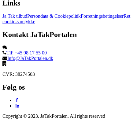
Links
Ja Tak tilbud
Persondata & Cookiepolitik
Forretningsbetingelser
Ret
cookie-samtykke
Kontakt JaTakPortalen
Tlf: +45 98 17 55 00
Info@JaTakPortalen.dk
CVR: 38274503
Følg os
Copyright © 2023. JaTakPortalen. All rights reserved