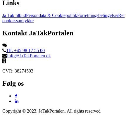
Links
Ja Tak tilbud
Persondata & Cookiepolitik
Forretningsbetingelser
Ret
cookie-samtykke
Kontakt JaTakPortalen
Tlf: +45 98 17 55 00
Info@JaTakPortalen.dk
CVR: 38274503
Følg os
Copyright © 2023. JaTakPortalen. All rights reserved