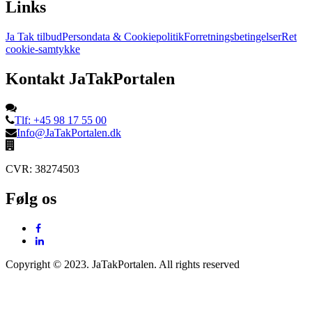
Links
Ja Tak tilbud
Persondata & Cookiepolitik
Forretningsbetingelser
Ret
cookie-samtykke
Kontakt JaTakPortalen
Tlf: +45 98 17 55 00
Info@JaTakPortalen.dk
CVR: 38274503
Følg os
Copyright © 2023. JaTakPortalen. All rights reserved