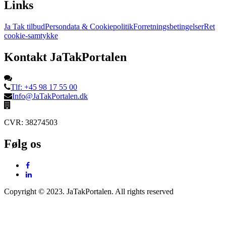
Links
Ja Tak tilbud
Persondata & Cookiepolitik
Forretningsbetingelser
Ret
cookie-samtykke
Kontakt JaTakPortalen
Tlf: +45 98 17 55 00
Info@JaTakPortalen.dk
CVR: 38274503
Følg os
Copyright © 2023. JaTakPortalen. All rights reserved