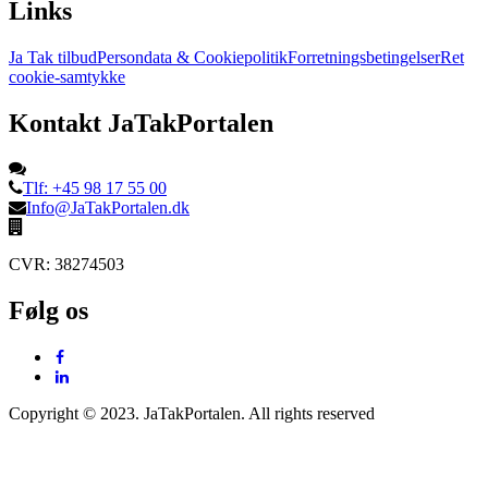
Links
Ja Tak tilbud
Persondata & Cookiepolitik
Forretningsbetingelser
Ret
cookie-samtykke
Kontakt JaTakPortalen
Tlf: +45 98 17 55 00
Info@JaTakPortalen.dk
CVR: 38274503
Følg os
Copyright © 2023. JaTakPortalen. All rights reserved