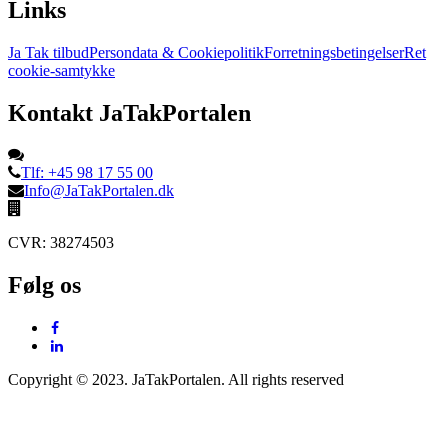
Links
Ja Tak tilbud
Persondata & Cookiepolitik
Forretningsbetingelser
Ret
cookie-samtykke
Kontakt JaTakPortalen
Tlf: +45 98 17 55 00
Info@JaTakPortalen.dk
CVR: 38274503
Følg os
Copyright © 2023. JaTakPortalen. All rights reserved