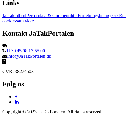
Links
Ja Tak tilbud
Persondata & Cookiepolitik
Forretningsbetingelser
Ret
cookie-samtykke
Kontakt JaTakPortalen
Tlf: +45 98 17 55 00
Info@JaTakPortalen.dk
CVR: 38274503
Følg os
Copyright © 2023. JaTakPortalen. All rights reserved