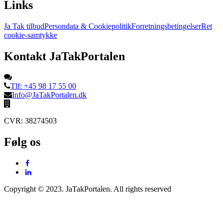
Links
Ja Tak tilbud
Persondata & Cookiepolitik
Forretningsbetingelser
Ret
cookie-samtykke
Kontakt JaTakPortalen
Tlf: +45 98 17 55 00
Info@JaTakPortalen.dk
CVR: 38274503
Følg os
Copyright © 2023. JaTakPortalen. All rights reserved