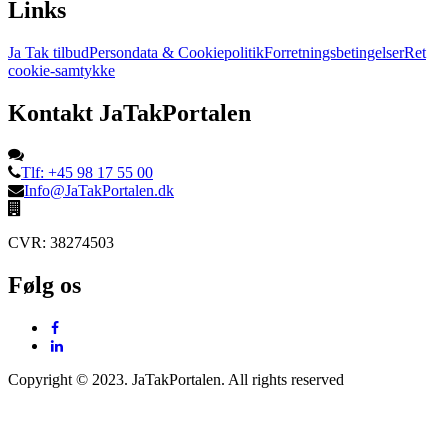
Links
Ja Tak tilbud
Persondata & Cookiepolitik
Forretningsbetingelser
Ret
cookie-samtykke
Kontakt JaTakPortalen
Tlf: +45 98 17 55 00
Info@JaTakPortalen.dk
CVR: 38274503
Følg os
Copyright © 2023. JaTakPortalen. All rights reserved