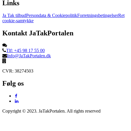
Links
Ja Tak tilbud
Persondata & Cookiepolitik
Forretningsbetingelser
Ret
cookie-samtykke
Kontakt JaTakPortalen
Tlf: +45 98 17 55 00
Info@JaTakPortalen.dk
CVR: 38274503
Følg os
Copyright © 2023. JaTakPortalen. All rights reserved