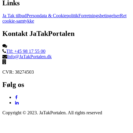
Links
Ja Tak tilbud
Persondata & Cookiepolitik
Forretningsbetingelser
Ret
cookie-samtykke
Kontakt JaTakPortalen
Tlf: +45 98 17 55 00
Info@JaTakPortalen.dk
CVR: 38274503
Følg os
Copyright © 2023. JaTakPortalen. All rights reserved