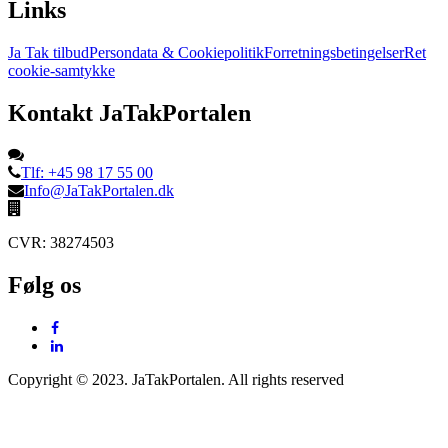
Links
Ja Tak tilbud
Persondata & Cookiepolitik
Forretningsbetingelser
Ret
cookie-samtykke
Kontakt JaTakPortalen
Tlf: +45 98 17 55 00
Info@JaTakPortalen.dk
CVR: 38274503
Følg os
Copyright © 2023. JaTakPortalen. All rights reserved