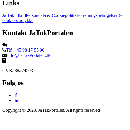
Links
Ja Tak tilbud
Persondata & Cookiepolitik
Forretningsbetingelser
Ret
cookie-samtykke
Kontakt JaTakPortalen
Tlf: +45 98 17 55 00
Info@JaTakPortalen.dk
CVR: 38274503
Følg os
Copyright © 2023. JaTakPortalen. All rights reserved