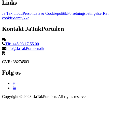
Links
Ja Tak tilbud
Persondata & Cookiepolitik
Forretningsbetingelser
Ret
cookie-samtykke
Kontakt JaTakPortalen
Tlf: +45 98 17 55 00
Info@JaTakPortalen.dk
CVR: 38274503
Følg os
Copyright © 2023. JaTakPortalen. All rights reserved