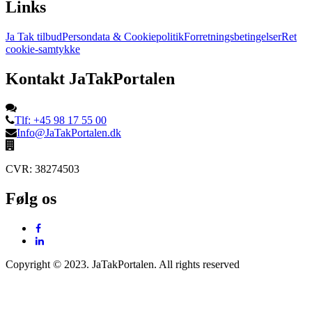
Links
Ja Tak tilbud
Persondata & Cookiepolitik
Forretningsbetingelser
Ret
cookie-samtykke
Kontakt JaTakPortalen
Tlf: +45 98 17 55 00
Info@JaTakPortalen.dk
CVR: 38274503
Følg os
Copyright © 2023. JaTakPortalen. All rights reserved