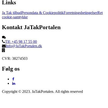
Links
Ja Tak tilbud
Persondata & Cookiepolitik
Forretningsbetingelser
Ret
cookie-samtykke
Kontakt JaTakPortalen
Tlf: +45 98 17 55 00
Info@JaTakPortalen.dk
CVR: 38274503
Følg os
Copyright © 2023. JaTakPortalen. All rights reserved