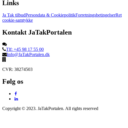
Links
Ja Tak tilbud
Persondata & Cookiepolitik
Forretningsbetingelser
Ret
cookie-samtykke
Kontakt JaTakPortalen
Tlf: +45 98 17 55 00
Info@JaTakPortalen.dk
CVR: 38274503
Følg os
Copyright © 2023. JaTakPortalen. All rights reserved